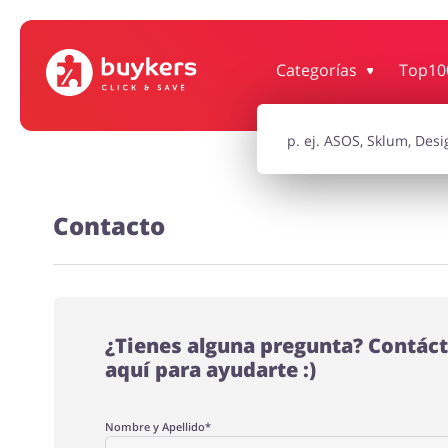
Categorías
Top10
Supermercado
Hogar y Ja
Niños
Turismo y V
Contacto
Motorización
Oficina
¿Tienes alguna pregunta? Contác
aquí para ayudarte :)
Nombre y Apellido*