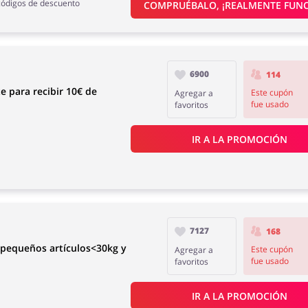
códigos de descuento
COMPRUÉBALO, ¡REALMENTE FUNC
6900
114
e para recibir 10€ de
Este cupón
Agregar a
fue usado
favoritos
IR A LA PROMOCIÓN
7127
168
pequeños artículos<30kg y
Este cupón
Agregar a
fue usado
favoritos
IR A LA PROMOCIÓN