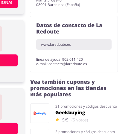
Planta 3º08940
IONA!
08001 Barcelona (España)
Datos de contacto de La
Redoute
www.laredoute.es
línea de ayuda: 902 011 420
e-mail:
contacto@laredoute.es
Vea también cupones y
promociones en las tiendas
más populares
31 promociones y códigos descuento
Geekbuying
5/5
(5 votos)
3 promociones y códigos descuento