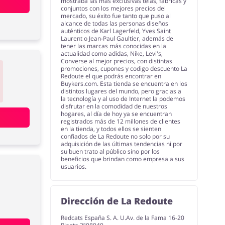
mostraba las más exclusivas telas, fabricas y
conjuntos con los mejores precios del
mercado, su éxito fue tanto que puso al
alcance de todas las personas diseños
auténticos de Karl Lagerfeld, Yves Saint
Laurent o Jean-Paul Gaultier, además de
tener las marcas más conocidas en la
actualidad como adidas, Nike, Levi's,
Converse al mejor precios, con distintas
promociones, cupones y codigo descuento La
Redoute el que podrás encontrar en
Buykers.com. Esta tienda se encuentra en los
distintos lugares del mundo, pero gracias a
la tecnología y al uso de Internet la podemos
disfrutar en la comodidad de nuestros
hogares, al día de hoy ya se encuentran
registrados más de 12 millones de clientes
en la tienda, y todos ellos se sienten
confiados de La Redoute no solo por su
adquisición de las últimas tendencias ni por
su buen trato al público sino por los
beneficios que brindan como empresa a sus
usuarios.
Dirección de La Redoute
Redcats España S. A. U.Av. de la Fama 16-20