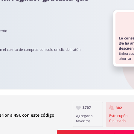
ras a 4 días
uento
Lo cons
¡Se ha a
descuen
el carrito de compras con solo un clic del ratón
Enhorabu
es de 60 y 90 días.
ahorrar:
3707
302
rior a 49€ con este código
Este cupón
Agregar a
fue usado
favoritos