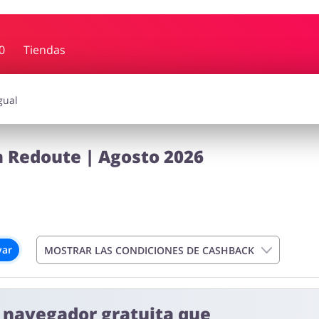
0
Tiendas
rdín
Deporte y Hobby
iajes
Joyería y Accesorios
Libros y
 Redoute | Agosto 2026
Calzado
var
MOSTRAR LAS CONDICIONES DE CASHBACK
e navegador gratuita que