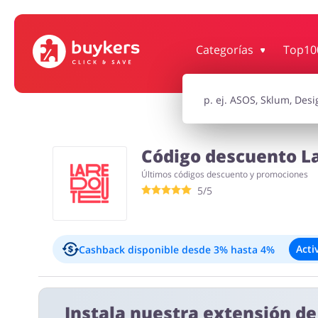
Categorías
Top10
Supermercado
Hogar y Ja
Niños
Turismo y V
Código descuento La
Últimos códigos descuento y promociones
Motorización
Oficina
5/5
Acti
Cashback disponible
desde 3% hasta 4%
Exclusiones:
Instala nuestra extensión d
4% comisión clientes nuevos