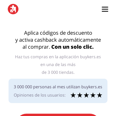
Página de inicio
Aplica códigos de descuento
y activa cashback automáticamente
Categorías
al comprar.
Con un solo clic.
Haz tus compras en la aplicación buykers.es
Top100
en una de las más
Tiendas
de 3 000 tiendas.
Mascotas
Servicios
3 000 000 personas al mes utilizan buykers.es
Iniciar sesión
Opiniones de los usuarios:
Regístrate
Salud y Belleza
Electrónica y
Electrodomésticos