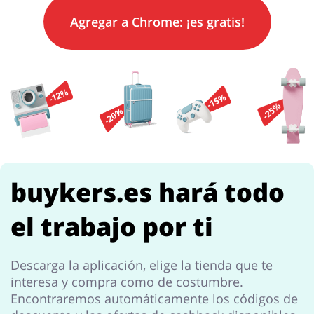
Agregar a
Chrome
: ¡es gratis!
Regalos y Flores
Supermercado
Hogar y Jardín
Deporte y Hobby
buykers.es hará todo
el trabajo por ti
Moda
Megatiendas
Descarga la aplicación, elige la tienda que te
interesa y compra como de costumbre.
Encontraremos automáticamente los códigos de