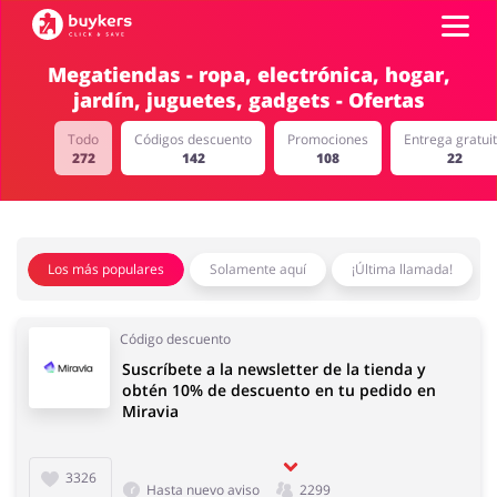
Megatiendas - ropa, electrónica, hogar,
jardín, juguetes, gadgets - Ofertas
Categorías
Todo
Códigos descuento
Promociones
Entrega gratui
272
142
108
22
Top100
Tiendas
Mascotas
Servicios
Los más populares
Solamente aquí
¡Última llamada!
Iniciar sesión
Código descuento
Regístrate
Suscríbete a la newsletter de la tienda y
Salud y Belleza
Electrónica y
obtén 10% de descuento en tu pedido en
Electrodomésticos
Miravia
3326
Hasta nuevo aviso
2299