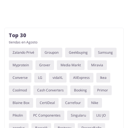
Top 30
tiendas en Agosto
Zalando Privé
Groupon
Geekbuying
Samsung
Myprotein
Grover
Media Markt
Miravia
Converse
LG
vidaXL
AliExpress
Ikea
Coolmod
Cash Converters
Booking
Primor
Blaine Box
CertiDeal
Carrefour
Nike
Pikolin
PC Componentes
Singularu
LIU JO
zooplus
Barceló
Bestway
DecoraBaño