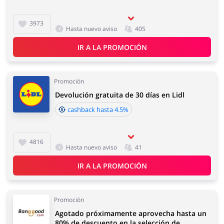
3973
Hasta nuevo aviso
405
Joyería y Accesorios
Libros y Entretenimiento
IR A LA PROMOCIÓN
Promoción
Devolución gratuita de 30 días en Lidl
Lencería y Erótica
Motorización
cashback hasta 4.5%
4816
Hasta nuevo aviso
41
Oficina
Calzado
IR A LA PROMOCIÓN
Promoción
Agotado próximamente aprovecha hasta un
80% de descuento en la selección de