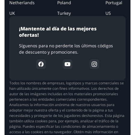
Netherlands
Poland
Portugal
UK
Turkey
US
¡Mantente al día de las mejores
ofertas!
Síguenos para no perderte los últimos códigos
de descuento y promociones.
Todos los nombres de empresas, logotipos y marcas comerciales se
han utilizado únicamente con fines informativos. Los derechos de
autor de las imágenes incluidas en los materiales promocionales
pertenecen a las entidades comerciales correspondientes.
Analizamos la información anónima de nuestros usuarios para
adaptar mejor nuestra oferta y el contenido de la página a tus
necesidades y protegerte de los jugadores deshonestos. Esta página
también utiliza cookies para, por ejemplo, analizar el tráfico de la
página. Puedes especificar las condiciones de almacenamiento o
acceso a las cookies en tu navegador. Obtén más información en