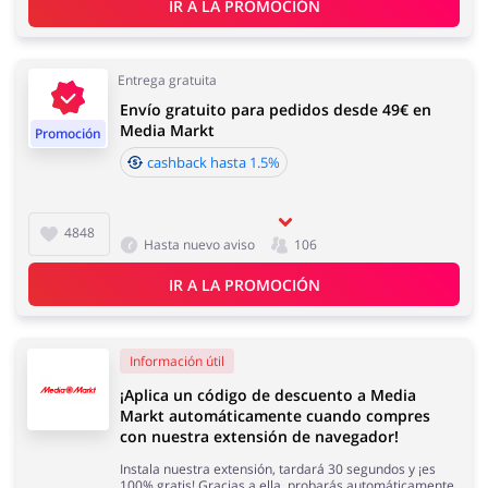
IR A LA PROMOCIÓN
Informaciones importantes:
El cashback aparecerá en tu cuenta en un plazo de 2
horas a 4 días
Joyería y Accesorios
Libros y Entretenimiento
Entrega gratuita
Envío gratuito para pedidos desde 49€ en
Media Markt
Promoción
Tiempo de aceptación del cashback:
Tiempo medio de aceptación de cashback en Media
cashback hasta 1.5%
Markt es de 60 y 90 días.
Lencería y Erótica
Motorización
4848
Hasta nuevo aviso
106
IR A LA PROMOCIÓN
Oficina
Calzado
Información útil
¡Aplica un código de descuento a Media
Markt automáticamente cuando compres
con nuestra extensión de navegador!
Instala nuestra extensión, tardará 30 segundos y ¡es
100% gratis! Gracias a ella, probarás automáticamente