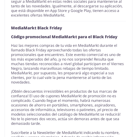
seguir a MediaMarkt en estas redes sociales para mantenerse al
tanto de las novedades. Igualmente, al descargarse su aplicación,
que está disponible en App Store y Google Play, tienen acceso a
excelentes ofertas MediaMarkt.
MediaMarkt Black Friday
Código promocional MediaMarkt para el Black Friday
Haz las mejores compras de tu vida en MediaMarkt durante el
llamado Black Friday aprovechando todas las ofertas
promocionales que encuentres. Este evento comercial es uno de
los más esperados del año, ¡y no nos sorprende! Resulta que
muchas tiendas reconocidas a nivel global participan en el Viernes
Negro, lanzando maravillosas rebajas de tiempo limitado.
MediaMarkt, por supuesto, les preparará algo especial a sus
clientes, por lo cual vale la pena mantenerse al tanto de las
novedades.
¡Obtén descuentos irresistibles en productos de tus marcas de
confianza! El uso de cupones MediaMarkt de promoción no es
complicado. Cuando llegue el momento, habrá numerosas
ocasiones de ahorro en portátiles, smartphones, aspiradores,
accesorios de informática, televisores o patinetes, ¡el precio de
modelos seleccionados del catálogo de MediaMarkt se reducirá!
No te lo pienses dos veces, actúa sin demoras antes de que sea
demasiado tarde.
Suscríbete a la Newsletter de MediaMarkt indicando tu nombre,