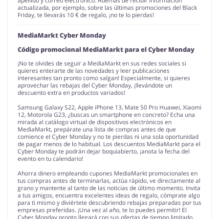
apellido y correo electrónico. Además de recibir información
actualizada, por ejemplo, sobre las últimas promociones del Black
Friday, te llevarás 10 € de regalo, ¡no te lo pierdas!
MediaMarkt Cyber Monday
Código promocional MediaMarkt para el Cyber Monday
¡No te olvides de seguir a MediaMarkt en sus redes sociales si
quieres enterarte de las novedades y leer publicaciones
interesantes tan pronto como salgan! Especialmente, si quieres
aprovechar las rebajas del Cyber Monday, ¡llevándote un
descuento extra en productos variados!
Samsung Galaxy S22, Apple iPhone 13, Mate 50 Pro Huawei, Xiaomi
12, Motorola G23, ¿buscas un smartphone en concreto? Echa una
mirada al catálogo virtual de dispositivos electrónicos en
MediaMarkt, prepárate una lista de compras antes de que
comience el Cyber Monday y no te pierdas ni una sola oportunidad
de pagar menos de lo habitual. Los descuentos MediaMarkt para el
Cyber Monday te podrán dejar boquiabierto, ¡anota la fecha del
evento en tu calendario!
Ahorra dinero empleando cupones MediaMarkt promocionales en
tus compras antes de terminarlas, actúa rápido, ve directamente al
grano y mantente al tanto de las noticias de último momento. Invita
a tus amigos, encuentra excelentes ideas de regalo, cómprate algo
para ti mismo y diviértete descubriendo rebajas preparadas por tus
empresas preferidas. ¡Una vez al año, te lo puedes permitir! El
Cyber Monday pronto llegará con sus ofertas de tiempo limitado...