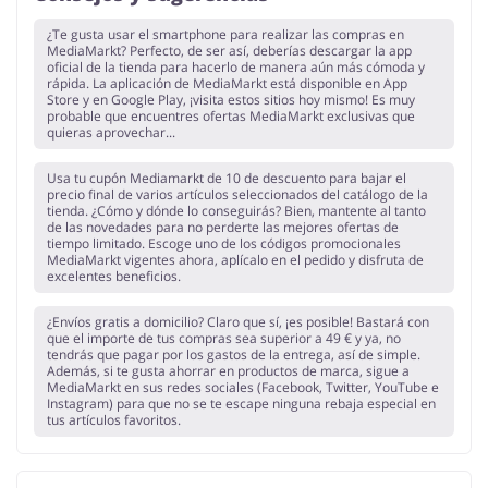
¿Te gusta usar el smartphone para realizar las compras en
MediaMarkt? Perfecto, de ser así, deberías descargar la app
oficial de la tienda para hacerlo de manera aún más cómoda y
rápida. La aplicación de MediaMarkt está disponible en App
Store y en Google Play, ¡visita estos sitios hoy mismo! Es muy
probable que encuentres ofertas MediaMarkt exclusivas que
quieras aprovechar...
Usa tu cupón Mediamarkt de 10 de descuento para bajar el
precio final de varios artículos seleccionados del catálogo de la
tienda. ¿Cómo y dónde lo conseguirás? Bien, mantente al tanto
de las novedades para no perderte las mejores ofertas de
tiempo limitado. Escoge uno de los códigos promocionales
MediaMarkt vigentes ahora, aplícalo en el pedido y disfruta de
excelentes beneficios.
¿Envíos gratis a domicilio? Claro que sí, ¡es posible! Bastará con
que el importe de tus compras sea superior a 49 € y ya, no
tendrás que pagar por los gastos de la entrega, así de simple.
Además, si te gusta ahorrar en productos de marca, sigue a
MediaMarkt en sus redes sociales (Facebook, Twitter, YouTube e
Instagram) para que no se te escape ninguna rebaja especial en
tus artículos favoritos.