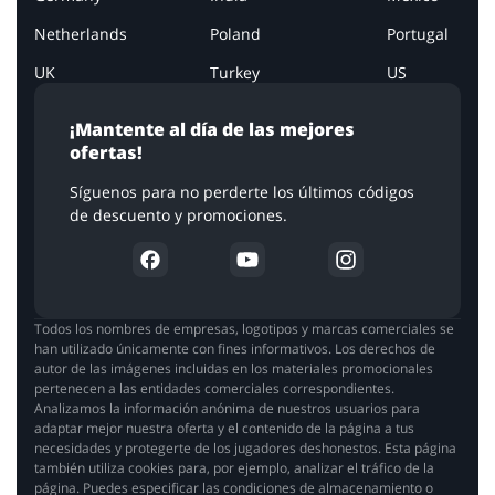
Netherlands
Poland
Portugal
UK
Turkey
US
¡Mantente al día de las mejores
ofertas!
Síguenos para no perderte los últimos códigos
de descuento y promociones.
Todos los nombres de empresas, logotipos y marcas comerciales se
han utilizado únicamente con fines informativos. Los derechos de
autor de las imágenes incluidas en los materiales promocionales
pertenecen a las entidades comerciales correspondientes.
Analizamos la información anónima de nuestros usuarios para
adaptar mejor nuestra oferta y el contenido de la página a tus
necesidades y protegerte de los jugadores deshonestos. Esta página
también utiliza cookies para, por ejemplo, analizar el tráfico de la
página. Puedes especificar las condiciones de almacenamiento o