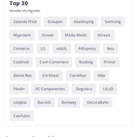
Top 30
tiendas en Agosto
Zalando Privé
Groupon
Geekbuying
Samsung
Myprotein
Grover
Media Markt
Miravia
Converse
LG
vidaXL
AliExpress
Ikea
Coolmod
Cash Converters
Booking
Primor
Blaine Box
CertiDeal
Carrefour
Nike
Pikolin
PC Componentes
Singularu
LIU JO
zooplus
Barceló
Bestway
DecoraBaño
Catchalot