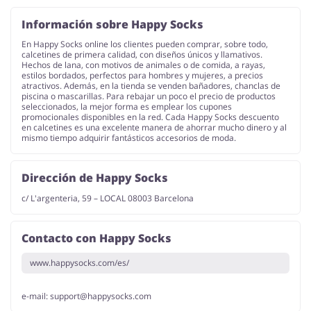
Información sobre Happy Socks
En Happy Socks online los clientes pueden comprar, sobre todo,
Joyería y Accesorios
Libros y Entretenimiento
calcetines de primera calidad, con diseños únicos y llamativos.
Hechos de lana, con motivos de animales o de comida, a rayas,
estilos bordados, perfectos para hombres y mujeres, a precios
atractivos. Además, en la tienda se venden bañadores, chanclas de
piscina o mascarillas. Para rebajar un poco el precio de productos
seleccionados, la mejor forma es emplear los cupones
promocionales disponibles en la red. Cada Happy Socks descuento
en calcetines es una excelente manera de ahorrar mucho dinero y al
mismo tiempo adquirir fantásticos accesorios de moda.
Lencería y Erótica
Motorización
Dirección de Happy Socks
c/ L'argenteria, 59 – LOCAL 08003 Barcelona
Oficina
Calzado
Contacto con Happy Socks
www.happysocks.com/es/
e-mail:
support@happysocks.com