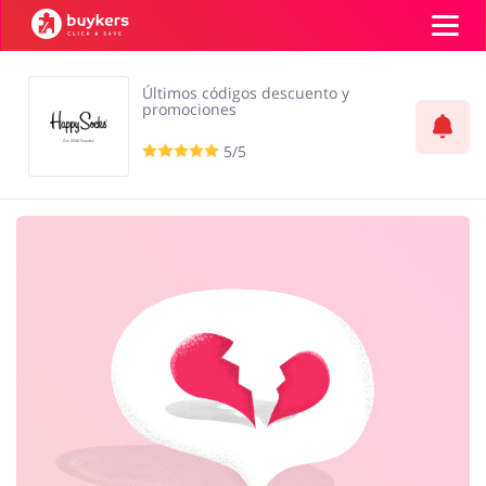
Últimos códigos descuento y
Categorías
promociones
5/5
Top100
Tiendas
Mascotas
Servicios
Iniciar sesión
Regístrate
Salud y Belleza
Electrónica y
Electrodomésticos