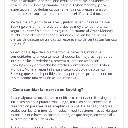
rebajas actuales. Además, encuentra fantásticas ocasiones de
descuento en Booking cuando llegue el Cyber Monday, ¡será
espectacular! No dudamos que la tienda nos preparará algo
realmente extraordinario para celebrar el día al máximo.
Invita a tus amigos o familiares y juntos hacen una reserva con
Booking.com, el número de servicios es muy alto, por lo tanto
seguro que veréis algo que os guste. En cuanto al Cyber Monday,
muchísimos clientes en todo el mundo esperan las primeras
ofertas de descuento traídas por este evento de ventas tan famoso
hoy en día.
Selecciona el tipo de alojamiento que necesitas, mira qué
comodidades te ofrece tu hotel, chequea los mejores lugares de
interés en los alrededores, reserva billetes de avión con
Booking.com y aprovecha las ofertas promocionales del Cyber
Monday. No te arrepentirás, ¡usa cada código de descuento
Booking que esté disponible en línea porque es probable que no se
repita pronto una ocasión así de atractiva!
¿Cómo cambiar la reserva en Booking?
Si, por alguna razón, deseas modificar tu reserva en Booking.com,
inicia sesión en la plataforma. Luego, mira las condiciones de la
reservación para ver si se aceptan cambios. De ser así, chequea
cuáles son los términos de introducir modificaciones; recuerda que
es posible que haya un cargo que tengas que pagar, en especial si
se trata de billetes de vuelo.
En caso de que necesites más información, siempre puedes contar