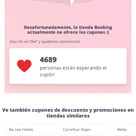
Regalos y Flores
Supermercado
Desafortunadamente, la tienda Booking
actualmente no ofrece los cupones :(
¡Haz clic en “like” y ayúdanos convencerla!
Hogar y Jardín
Deporte y Hobby
4689
personas están esperando el
cupón
Moda
Megatiendas
Ve también cupones de descuento y promociones en
tiendas similares
Niños
Turismo y Viajes
Be Live Hotels
Carrefour Viajes
Melia