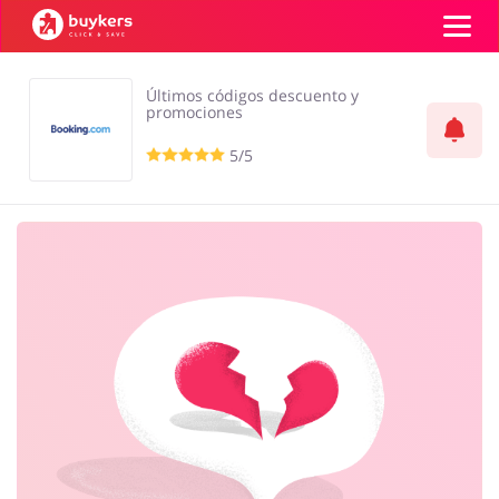
Últimos códigos descuento y
Categorías
promociones
5/5
Top100
Tiendas
Mascotas
Servicios
Iniciar sesión
Regístrate
Salud y Belleza
Electrónica y
Electrodomésticos