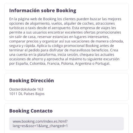
Información sobre Booking
En la página web de Booking los clientes pueden buscar las mejores
Joyería y Accesorios
Libros y Entretenimiento
opciones de alojamiento, vuelos, alquiler de coches, atracciones
turísticas o taxis desde el aeropuerto. Esta empresa de viajes les
permite a sus usuarios encontrar excelentes ofertas promocionales
sin salir de casa, reservar estancias en lugares interesantes,
comparar precios y organizar así sus vacaciones de manera cómoda,
segura y rápida. Aplica tu código promocional Booking antes de
terminar el pedido para disfrutar de maravillosos beneficios. Crea
una cuenta en la plataforma, inicia sesión, chequea las actuales
ocasiones de ahorro y aprovecha al máximo tu siguiente excursión
Lencería y Erótica
Motorización
por España, Colombia, Francia, Polonia, Argentina o Portugal.
Booking Dirección
Oosterdokskade 163
1011 DL Países Bajos
Oficina
Calzado
Booking Contacto
www.booking.com/index.es.html?
lang=es&soz=1&lang_changed=1