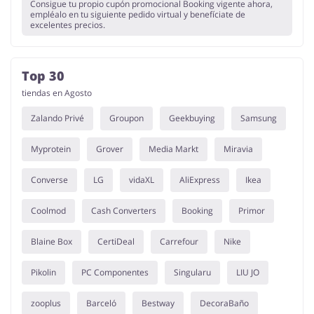
Consigue tu propio cupón promocional Booking vigente ahora,
empléalo en tu siguiente pedido virtual y benefíciate de
excelentes precios.
Top 30
tiendas en Agosto
Zalando Privé
Groupon
Geekbuying
Samsung
Myprotein
Grover
Media Markt
Miravia
Converse
LG
vidaXL
AliExpress
Ikea
Coolmod
Cash Converters
Booking
Primor
Blaine Box
CertiDeal
Carrefour
Nike
Pikolin
PC Componentes
Singularu
LIU JO
zooplus
Barceló
Bestway
DecoraBaño