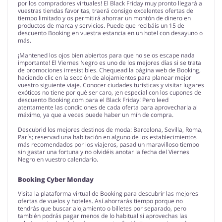
por los compradores virtuales! El Black Friday muy pronto llegará a
vuestras tiendas favoritas, traerá consigo excelentes ofertas de
tiempo limitado y os permitirá ahorrar un montón de dinero en
productos de marca y servicios. Puede que recibáis un 15 de
descuento Booking en vuestra estancia en un hotel con desayuno o
más.
¡Mantened los ojos bien abiertos para que no se os escape nada
importante! El Viernes Negro es uno de los mejores días si se trata
de promociones irresistibles. Chequead la página web de Booking,
haciendo clic en la sección de alojamientos para planear mejor
vuestro siguiente viaje. Conocer ciudades turísticas y visitar lugares
exóticos no tiene por qué ser caro, ¡en especial con los cupones de
descuento Booking.com para el Black Friday! Pero leed
atentamente las condiciones de cada oferta para aprovecharla al
máximo, ya que a veces puede haber un mín de compra.
Descubrid los mejores destinos de moda: Barcelona, Sevilla, Roma,
París; reservad una habitación en alguno de los establecimientos
más recomendados por los viajeros, pasad un maravilloso tiempo
sin gastar una fortuna y no olvidéis anotar la fecha del Viernes
Negro en vuestro calendario.
Booking Cyber Monday
Visita la plataforma virtual de Booking para descubrir las mejores
ofertas de vuelos y hoteles. Así ahorrarás tiempo porque no
tendrás que buscar alojamiento o billetes por separado, pero
también podrás pagar menos de lo habitual si aprovechas las