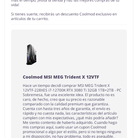
más el tiempo, ¡visita la tienda y haz las mejores compras de tu
vida!
Si tienes suerte, recibirás un descuento Coolmod exclusivo en
artículos de tu carrito.
Coolmod MSI MEG Trident X 12VTF
Hace un tiempo decidí comprar MSI MEG Trident X
12VTF-228XES i7-12700K RTX 3080 Ti 32GB 1TB+2TB - PC
Sobremesa, fue una excelente idea. El producto no es
caro, de hecho, creo que su precio es razonable
comparado con la calidad premium que garantiza.
Cuenta con hasta tres años de garantía, el envío es
rápido y no cuesta nada, las características del artículo
cumplen con mis expectativas, ¿qué más podría añadir?
Me siento contento de haberlo adquirido. Cuando hago
mis compras aquí, suelo usar un cupon Coolmod
promocional o algo por el estilo, pero si no tengo ninguno
a mi disposición, no hay problema, todo es asequible.