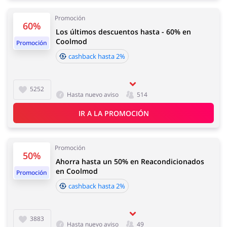
Promoción
60%
Los últimos descuentos hasta - 60% en
Joyería y Accesorios
Libros y Entretenimiento
Coolmod
Promoción
cashback hasta 2%
5252
Hasta nuevo aviso
514
Lencería y Erótica
Motorización
IR A LA PROMOCIÓN
Promoción
50%
Ahorra hasta un 50% en Reacondicionados
Oficina
Calzado
en Coolmod
Promoción
cashback hasta 2%
3883
Hasta nuevo aviso
49