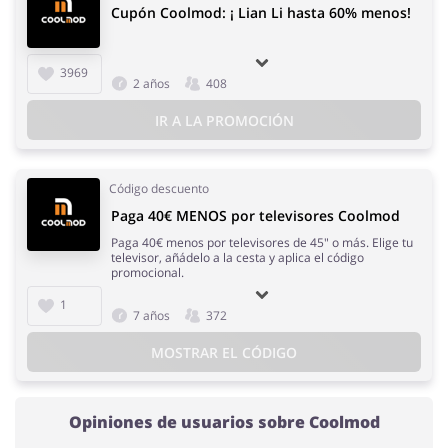
Cupón Coolmod: ¡ Lian Li hasta 60% menos!
3969
2 años
408
IR A LA PROMOCIÓN
Código descuento
Paga 40€ MENOS por televisores Coolmod
Paga 40€ menos por televisores de 45" o más. Elige tu
televisor, añádelo a la cesta y aplica el código
promocional.
1
7 años
372
MOSTRAR EL CÓDIGO
Opiniones de usuarios sobre Coolmod