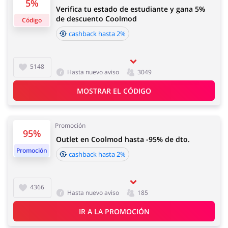
5%
Verifica tu estado de estudiante y gana 5%
Regalos y Flores
Supermercado
de descuento Coolmod
Código
cashback hasta 2%
Informaciones importantes:
El cashback aparecerá en tu cuenta en un plazo de 2
horas a 4 días
5148
Hasta nuevo aviso
3049
Hogar y Jardín
Deporte y Hobby
Tiempo de aceptación del cashback:
MOSTRAR EL CÓDIGO
Tiempo medio de aceptación de cashback en Coolmod
es de 60 y 90 días.
Promoción
95%
Moda
Megatiendas
Outlet en Coolmod hasta -95% de dto.
Promoción
cashback hasta 2%
4366
Hasta nuevo aviso
185
Niños
Turismo y Viajes
IR A LA PROMOCIÓN