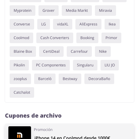
Myprotein
Grover
Media Markt
Miravia
Converse
LG
vidaXL
AliExpress
Ikea
Coolmod
Cash Converters
Booking
Primor
Blaine Box
CertiDeal
Carrefour
Nike
Pikolin
PC Componentes
Singularu
LIU JO
zooplus
Barceló
Bestway
DecoraBaño
Catchalot
Cupones de archivo
Promoción
iPhone 14 en Coolmod desde 1000€