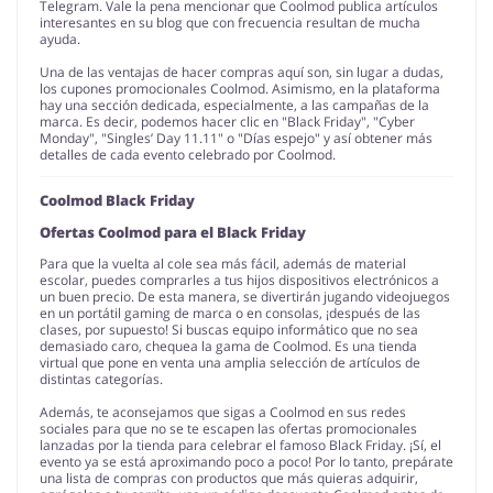
Telegram. Vale la pena mencionar que Coolmod publica artículos
interesantes en su blog que con frecuencia resultan de mucha
ayuda.
Una de las ventajas de hacer compras aquí son, sin lugar a dudas,
los cupones promocionales Coolmod. Asimismo, en la plataforma
hay una sección dedicada, especialmente, a las campañas de la
marca. Es decir, podemos hacer clic en "Black Friday", "Cyber
Monday", "Singles’ Day 11.11" o "Días espejo" y así obtener más
detalles de cada evento celebrado por Coolmod.
Coolmod Black Friday
Ofertas Coolmod para el Black Friday
Para que la vuelta al cole sea más fácil, además de material
escolar, puedes comprarles a tus hijos dispositivos electrónicos a
un buen precio. De esta manera, se divertirán jugando videojuegos
en un portátil gaming de marca o en consolas, ¡después de las
clases, por supuesto! Si buscas equipo informático que no sea
demasiado caro, chequea la gama de Coolmod. Es una tienda
virtual que pone en venta una amplia selección de artículos de
distintas categorías.
Además, te aconsejamos que sigas a Coolmod en sus redes
sociales para que no se te escapen las ofertas promocionales
lanzadas por la tienda para celebrar el famoso Black Friday. ¡Sí, el
evento ya se está aproximando poco a poco! Por lo tanto, prepárate
una lista de compras con productos que más quieras adquirir,