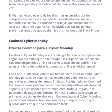
agrégalos a tu carrito, usa un código descuento Coolmod antes de
terminar el pedido y descubre cuánto dinero ahorrarás de una sola
vez.
El Viernes Negro es uno de los días más esperados por los
compradores en todo el mundo. No es extraño que sea así,
tomando en cuenta la cantidad de rebajas que normalmente
aparecen durante esta fecha. ¡No olvides visitar tus tiendas
preferidas antes de que acaben las promociones del Black Friday!
Coolmod Cyber Monday
Ofertas Coolmod para el Cyber Monday
Celebra el Cyber Monday a lo grande, ¡ya falta muy poco para que
llegue! No permitas que se te escapen los cupones de descuento
Coolmod disponibles en la red por esta ocasión, ¡te podrían ser
útiles a la hora de realizar las compras online en dicha tienda!
Cada año, numerosas empresas toman parte en el llamado Cyber
Monday porque, de esta forma, atraen a más clientes con sus
maravillosas ofertas de tiempo limitado. Por ejemplo, en Coolmod
los compradores pueden buscar diversos dispositivos electrónicos
según sus necesidades (entretenimiento, trabajo, regalo), sin
necesidad de pagar una fortuna. Por eso, cuando aparezcan las
primeras ocasiones de ahorro en Coolmod para el Cyber Monday,
¡te recomendamos actuar sin demoras y comprar todo lo que
quieras antes de que sea demasiado tarde!
No olvides aplicar tu cupón descuento Coolmod con tal de reducir