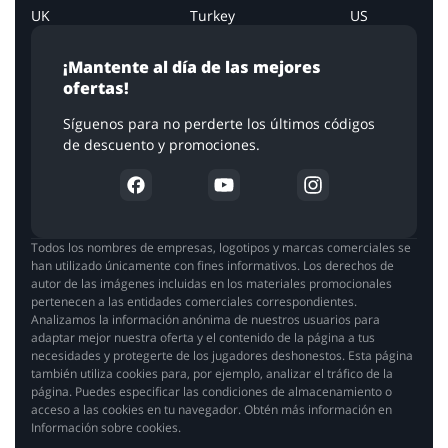
UK
Turkey
US
¡Mantente al día de las mejores
ofertas!
Síguenos para no perderte los últimos códigos
de descuento y promociones.
Todos los nombres de empresas, logotipos y marcas comerciales se
han utilizado únicamente con fines informativos. Los derechos de
autor de las imágenes incluidas en los materiales promocionales
pertenecen a las entidades comerciales correspondientes.
Analizamos la información anónima de nuestros usuarios para
adaptar mejor nuestra oferta y el contenido de la página a tus
necesidades y protegerte de los jugadores deshonestos. Esta página
también utiliza cookies para, por ejemplo, analizar el tráfico de la
página. Puedes especificar las condiciones de almacenamiento o
acceso a las cookies en tu navegador. Obtén más información en
Información sobre cookies.