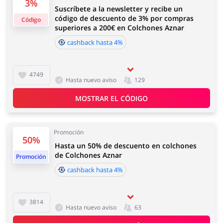
3%
Suscríbete a la newsletter y recibe un
Regalos y Flores
Supermercado
horas a 4 días
código de descuento de 3% por compras
Código
superiores a 200€ en Colchones Aznar
cashback hasta 4%
Tiempo de aceptación del cashback:
Tiempo medio de aceptación de cashback en
Colchones Aznar es de 60 y 90 días.
Hogar y Jardín
Deporte y Hobby
4749
Hasta nuevo aviso
129
MOSTRAR EL CÓDIGO
Promoción
Moda
Megatiendas
50%
Hasta un 50% de descuento en colchones
de Colchones Aznar
Promoción
cashback hasta 4%
Niños
Turismo y Viajes
3814
Hasta nuevo aviso
63