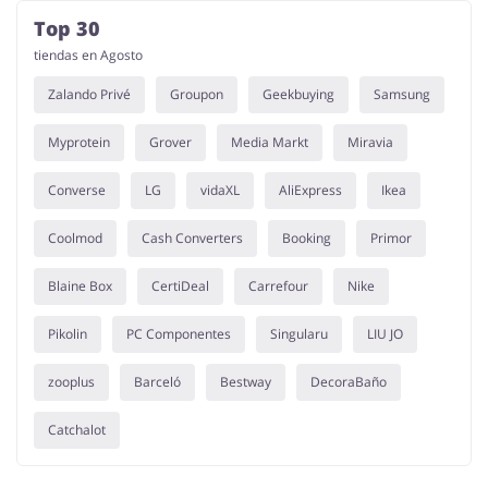
Top 30
tiendas en Agosto
Zalando Privé
Groupon
Geekbuying
Samsung
Myprotein
Grover
Media Markt
Miravia
Converse
LG
vidaXL
AliExpress
Ikea
Coolmod
Cash Converters
Booking
Primor
Blaine Box
CertiDeal
Carrefour
Nike
Pikolin
PC Componentes
Singularu
LIU JO
zooplus
Barceló
Bestway
DecoraBaño
Catchalot