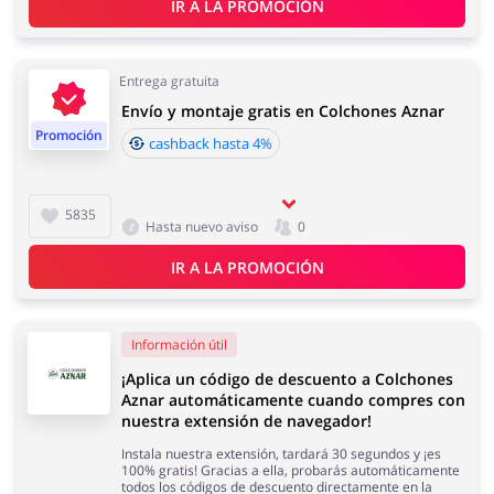
IR A LA PROMOCIÓN
Joyería y Accesorios
Libros y Entretenimiento
Entrega gratuita
Envío y montaje gratis en Colchones Aznar
Promoción
cashback hasta 4%
5835
Lencería y Erótica
Motorización
Hasta nuevo aviso
0
IR A LA PROMOCIÓN
Información útil
Oficina
Calzado
¡Aplica un código de descuento a Colchones
Aznar automáticamente cuando compres con
nuestra extensión de navegador!
Instala nuestra extensión, tardará 30 segundos y ¡es
100% gratis! Gracias a ella, probarás automáticamente
todos los códigos de descuento directamente en la