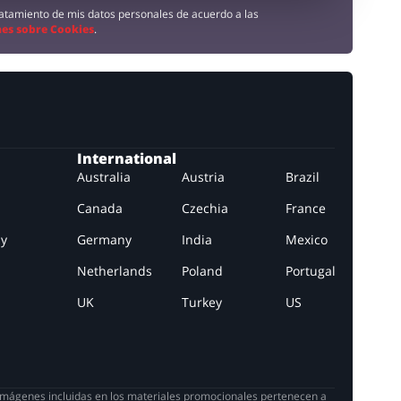
tratamiento de mis datos personales de acuerdo a las
es sobre Cookies
.
International
Australia
Austria
Brazil
Canada
Czechia
France
ay
Germany
India
Mexico
Netherlands
Poland
Portugal
UK
Turkey
US
 imágenes incluidas en los materiales promocionales pertenecen a