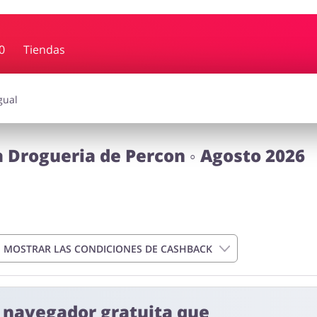
0
Tiendas
rdín
Deporte y Hobby
iajes
Joyería y Accesorios
Libros y
 Drogueria de Percon ◦ Agosto 2026
Calzado
MOSTRAR LAS CONDICIONES DE CASHBACK
e navegador gratuita que
ras a 4 días