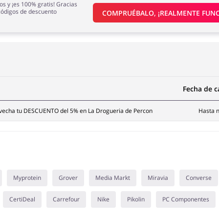
os y ¡es 100% gratis! Gracias
códigos de descuento
COMPRUÉBALO, ¡REALMENTE FUNC
Fecha de 
provecha tu DESCUENTO del 5% en La Drogueria de Percon
Hasta n
Myprotein
Grover
Media Markt
Miravia
Converse
CertiDeal
Carrefour
Nike
Pikolin
PC Componentes