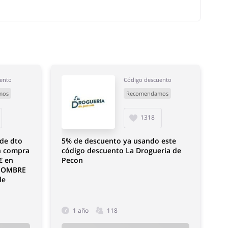
ento
Código descuento
mos
Recomendamos
1318
 de dto
5% de descuento ya usando este
en compra
código descuento La Drogueria de
€ en
Pecon
 HOMBRE
de
1 año
118