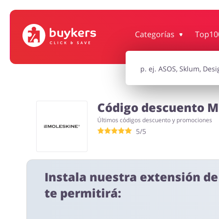
Categorías
Top10
Supermercado
Hogar y Ja
Niños
Turismo y V
Código descuento Mo
Últimos códigos descuento y promociones
Motorización
Oficina
5/5
Instala nuestra extensión d
te permitirá: