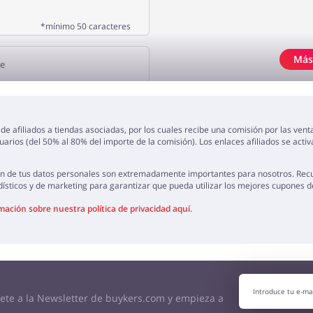
*mínimo 50 caracteres
Más
NA OPINIÓN
de afiliados a tiendas asociadas, por los cuales recibe una comisión por las ven
arios (del 50% al 80% del importe de la comisión). Los enlaces afiliados se acti
ión de tus datos personales son extremadamente importantes para nosotros. Rec
ísticos y de marketing para garantizar que pueda utilizar los mejores cupones 
ación sobre nuestra política de privacidad aquí
.
bete a la Newsletter de buykers.com y empieza a