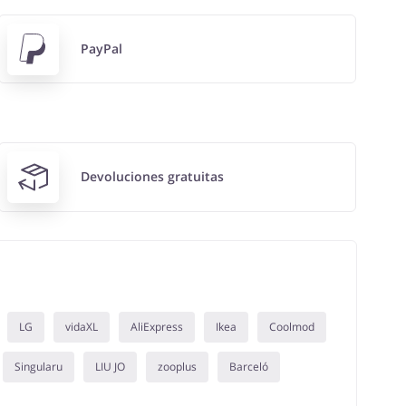
PayPal
Devoluciones gratuitas
LG
vidaXL
AliExpress
Ikea
Coolmod
Singularu
LIU JO
zooplus
Barceló