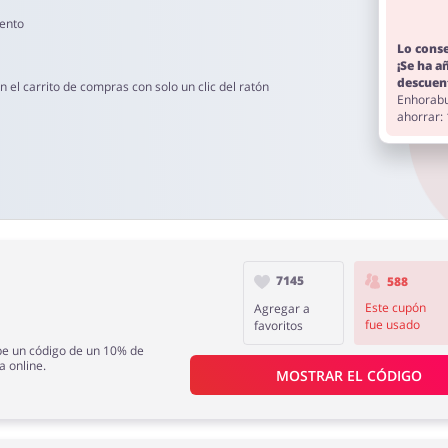
uento
Lo cons
¡Se ha a
descuen
el carrito de compras con solo un clic del ratón
Enhorabu
ahorrar:
7145
588
Este cupón
Agregar a
fue usado
favoritos
ibe un código de un 10% de
 online.
MOSTRAR EL CÓDIGO