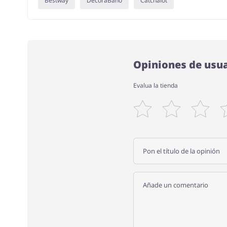
Bestway
DecoraBaño
Catchalot
Opiniones de usu
Evalua la tienda