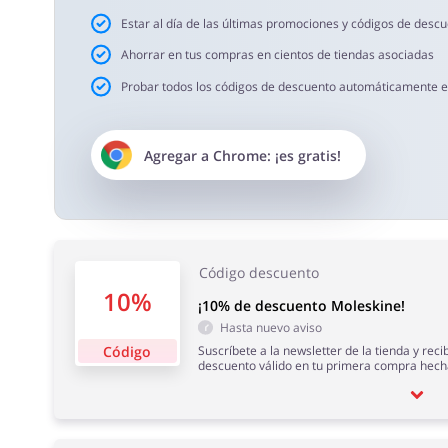
Estar al día de las últimas promociones y códigos de desc
Ahorrar en tus compras en cientos de tiendas asociadas
Probar todos los códigos de descuento automáticamente en 
Agregar a
Chrome
: ¡es gratis!
Código descuento
10%
¡10% de descuento Moleskine!
Hasta nuevo aviso
Código
Suscríbete a la newsletter de la tienda y rec
descuento válido en tu primera compra hecha