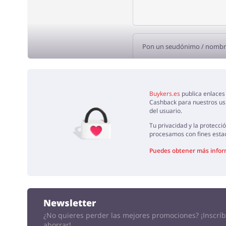
AÑADE U
Buykers.es
publica enlaces 
Cashback para nuestros usu
del usuario.
Tu privacidad y la protecc
procesamos con fines estad
Puedes obtener más inform
Newsletter
¿No quieres perder las mejores promociones?
¡Inscrí
ahorrar!