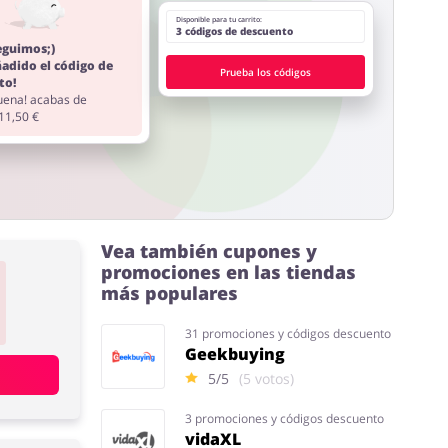
Disponible para tu carrito:
3 códigos de descuento
eguimos;)
ñadido el código de
Prueba los códigos
to!
ena! acabas de
 11,50 €
Vea también cupones y
promociones en las tiendas
más populares
31 promociones y códigos descuento
Geekbuying
5/5
(5 votos)
3 promociones y códigos descuento
vidaXL