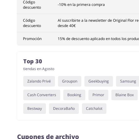
Código
-10% en la primera compra
descuento
Código
Al suscribirte a la newsletter de Original Flor
descuento
desde 40€
Promoción
15% de descuento aplicado en todos los product
Top 30
tiendas en Agosto
Zalando Privé
Groupon
Geekbuying
Samsung
Cash Converters
Booking
Primor
Blaine Box
Bestway
DecoraBaño
Catchalot
Cupones de archivo