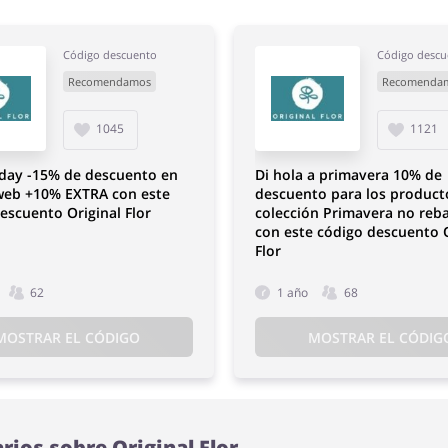
Código descuento
Código descu
Recomendamos
Recomenda
1045
1121
iday -15% de descuento en
Di hola a primavera 10% de
 web +10% EXTRA con este
descuento para los producto
escuento Original Flor
colección Primavera no reb
con este código descuento O
Flor
62
1 año
68
MOSTRAR EL CÓDIGO
MOSTRAR EL CÓDIG
rios sobre Original Flor