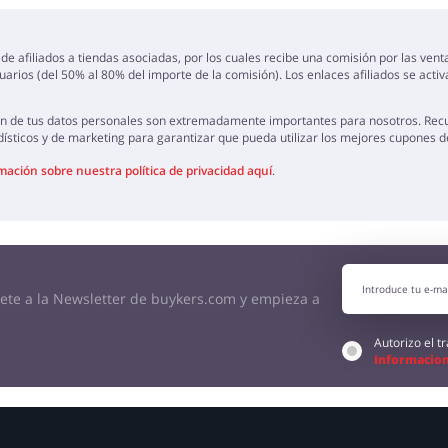
NA OPINIÓN
de afiliados a tiendas asociadas, por los cuales recibe una comisión por las ven
arios (del 50% al 80% del importe de la comisión). Los enlaces afiliados se acti
ión de tus datos personales son extremadamente importantes para nosotros. Rec
ísticos y de marketing para garantizar que pueda utilizar los mejores cupones 
ación sobre nuestra política de privacidad aquí
.
bete a la Newsletter de buykers.com y empieza a
Autorizo el 
Informacion