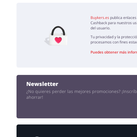
AÑADE U
Buykers.es
publica enlaces 
Cashback para nuestros usu
del usuario.
Tu privacidad y la protecc
procesamos con fines estad
Puedes obtener más inform
Newsletter
¿No quieres perder las mejores promociones?
¡Inscrí
ahorrar!