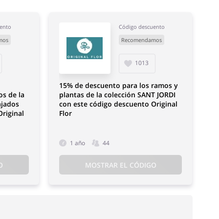
ento
Código descuento
mos
Recomendamos
1013
15% de descuento para los ramos y
s de la
plantas de la colección SANT JORDI
ajados
con este código descuento Original
riginal
Flor
1 año
44
O
MOSTRAR EL CÓDIGO