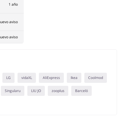
1 año
uevo aviso
uevo aviso
LG
vidaXL
AliExpress
Ikea
Coolmod
Singularu
LIU JO
zooplus
Barceló