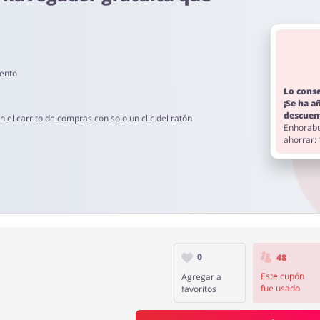
r es de 60 y 90 días.
uento
Lo cons
¡Se ha a
descuen
el carrito de compras con solo un clic del ratón
Enhorabu
ahorrar:
0
48
Este cupón
Agregar a
fue usado
favoritos