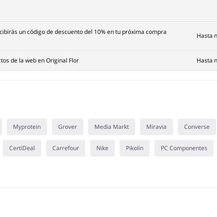
 recibirás un código de descuento del 10% en tu próxima compra
Hasta n
os de la web en Original Flor
Hasta n
Myprotein
Grover
Media Markt
Miravia
Converse
CertiDeal
Carrefour
Nike
Pikolin
PC Componentes