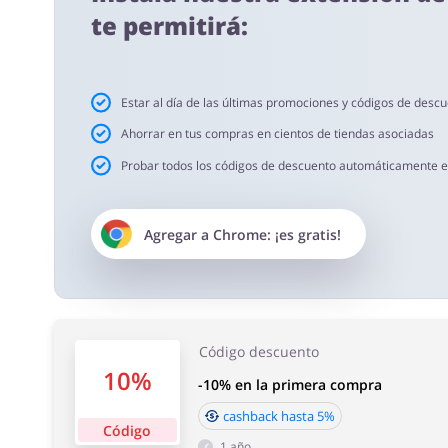
te permitirá:
Tiempo de aceptación del cashback:
Tiempo medio de aceptación de cashback en Original Flo
Estar al día de las últimas promociones y códigos de desc
Ahorrar en tus compras en cientos de tiendas asociadas
Probar todos los códigos de descuento automáticamente en 
Agregar a
Chrome
: ¡es gratis!
Código descuento
10%
-10% en la primera compra
cashback hasta 5%
Código
1 año