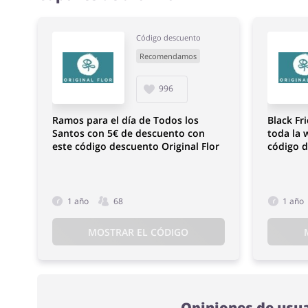
Código descuento
Recomendamos
996
Ramos para el día de Todos los
Black Fr
Santos con 5€ de descuento con
toda la
este código descuento Original Flor
código d
1 año
68
1 año
MOSTRAR EL CÓDIGO
Opiniones de usua