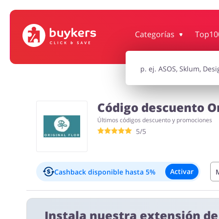
Categorías
Top10
Supermercado
Hogar y Ja
Niños
Turismo y V
Código descuento Ori
Últimos códigos descuento y promociones
Motorización
Oficina
5/5
Activar
Cashback disponible
hasta 5%
Informaciones importantes:
Instala nuestra extensión d
El cashback aparecerá en tu cuenta en un plazo de 2 ho