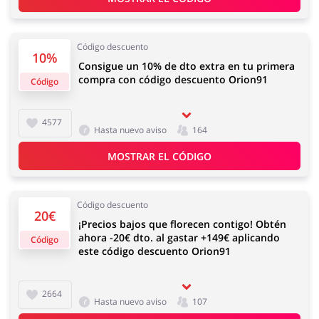
Regalos y Flores
Supermercado
Código descuento
10%
Consigue un 10% de dto extra en tu primera
compra con código descuento Orion91
Código
Hogar y Jardín
Deporte y Hobby
4577
Hasta nuevo aviso
164
MOSTRAR EL CÓDIGO
Moda
Megatiendas
Código descuento
20€
¡Precios bajos que florecen contigo! Obtén
ahora -20€ dto. al gastar +149€ aplicando
Código
este código descuento Orion91
Niños
Turismo y Viajes
2664
Hasta nuevo aviso
107