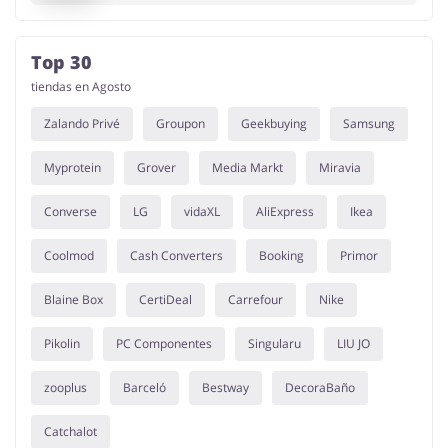
Top 30
tiendas en Agosto
Zalando Privé
Groupon
Geekbuying
Samsung
Myprotein
Grover
Media Markt
Miravia
Converse
LG
vidaXL
AliExpress
Ikea
Coolmod
Cash Converters
Booking
Primor
Blaine Box
CertiDeal
Carrefour
Nike
Pikolin
PC Componentes
Singularu
LIU JO
zooplus
Barceló
Bestway
DecoraBaño
Catchalot