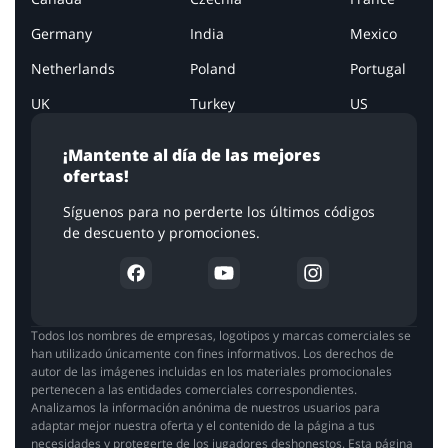
Germany
India
Mexico
Netherlands
Poland
Portugal
UK
Turkey
US
¡Mantente al día de las mejores
ofertas!
Síguenos para no perderte los últimos códigos
de descuento y promociones.
Todos los nombres de empresas, logotipos y marcas comerciales se
han utilizado únicamente con fines informativos. Los derechos de
autor de las imágenes incluidas en los materiales promocionales
pertenecen a las entidades comerciales correspondientes.
Analizamos la información anónima de nuestros usuarios para
adaptar mejor nuestra oferta y el contenido de la página a tus
necesidades y protegerte de los jugadores deshonestos. Esta página