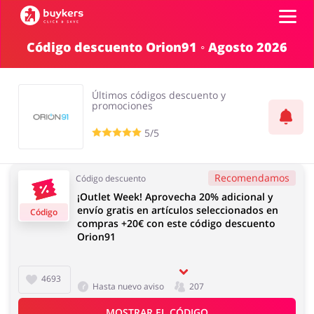
Código descuento Orion91 ◦ Agosto 2026
Categorías
Últimos códigos descuento y
Top100
promociones
5/5
Tiendas
Mascotas
Servicios
Recomendamos
Código descuento
Iniciar sesión
¡Outlet Week! Aprovecha 20% adicional y
envío gratis en artículos seleccionados en
Código
compras +20€ con este código descuento
Regístrate
Orion91
Salud y Belleza
Electrónica y
Electrodomésticos
4693
Hasta nuevo aviso
207
MOSTRAR EL CÓDIGO