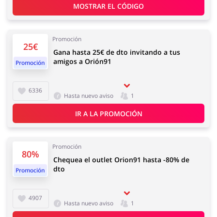
MOSTRAR EL CÓDIGO
Joyería y Accesorios
Libros y Entretenimiento
Promoción
25€
Gana hasta 25€ de dto invitando a tus
amigos a Orión91
Promoción
6336
Hasta nuevo aviso
1
Lencería y Erótica
Motorización
IR A LA PROMOCIÓN
Promoción
80%
Oficina
Calzado
Chequea el outlet Orion91 hasta -80% de
dto
Promoción
4907
Hasta nuevo aviso
1