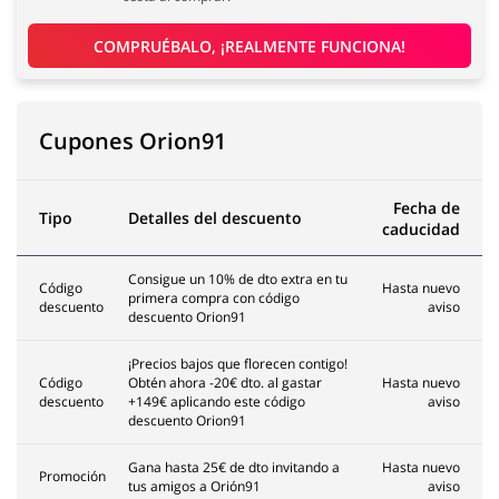
COMPRUÉBALO, ¡REALMENTE FUNCIONA!
Cupones Orion91
Fecha de
Tipo
Detalles del descuento
caducidad
Consigue un 10% de dto extra en tu
Código
Hasta nuevo
primera compra con código
descuento
aviso
descuento Orion91
¡Precios bajos que florecen contigo!
Código
Obtén ahora -20€ dto. al gastar
Hasta nuevo
descuento
+149€ aplicando este código
aviso
descuento Orion91
Gana hasta 25€ de dto invitando a
Hasta nuevo
Promoción
tus amigos a Orión91
aviso