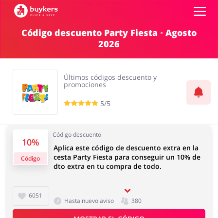
Código descuento Party Fiesta ◦ Agosto
2026
Categorías
Top100
Últimos códigos descuento y
promociones
Tiendas
5/5
Mascotas
Servicios
Iniciar sesión
Código descuento
10%
Aplica este código de descuento extra en la
cesta Party Fiesta para conseguir un 10% de
Regístrate
Código
Salud y Belleza
Electrónica y
dto extra en tu compra de todo.
Electrodomésticos
6051
Hasta nuevo aviso
380