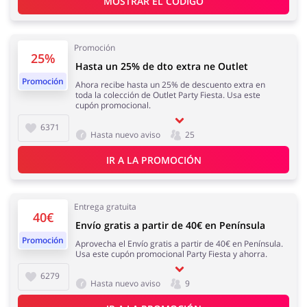
MOSTRAR EL CÓDIGO
Regalos y Flores
Supermercado
Promoción
25%
Hasta un 25% de dto extra ne Outlet
Promoción
Ahora recibe hasta un 25% de descuento extra en
toda la colección de Outlet Party Fiesta. Usa este
Hogar y Jardín
Deporte y Hobby
cupón promocional.
6371
Hasta nuevo aviso
25
IR A LA PROMOCIÓN
Moda
Megatiendas
Entrega gratuita
40€
Envío gratis a partir de 40€ en Península
Promoción
Aprovecha el Envío gratis a partir de 40€ en Península.
Usa este cupón promocional Party Fiesta y ahorra.
Niños
Turismo y Viajes
6279
Hasta nuevo aviso
9