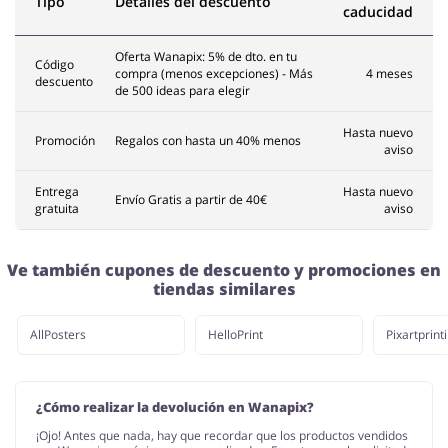
Tipo
Detalles del descuento
caducidad
Oferta Wanapix: 5% de dto. en tu
Código
compra (menos excepciones) - Más
4 meses
descuento
de 500 ideas para elegir
Hasta nuevo
Promoción
Regalos con hasta un 40% menos
aviso
Entrega
Hasta nuevo
Envío Gratis a partir de 40€
gratuita
aviso
Ve también cupones de descuento y promociones en
tiendas similares
AllPosters
HelloPrint
Pixartprint
¿Cómo realizar la devolución en Wanapix?
¡Ojo! Antes que nada, hay que recordar que los productos vendidos