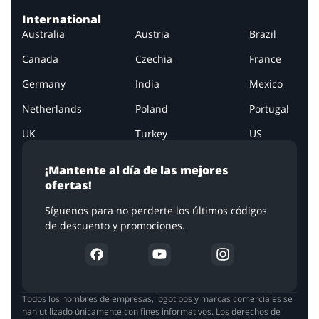
International
Australia
Austria
Brazil
Canada
Czechia
France
Germany
India
Mexico
Netherlands
Poland
Portugal
UK
Turkey
US
¡Mantente al día de las mejores
ofertas!
Síguenos para no perderte los últimos códigos
de descuento y promociones.
Todos los nombres de empresas, logotipos y marcas comerciales se
han utilizado únicamente con fines informativos. Los derechos de