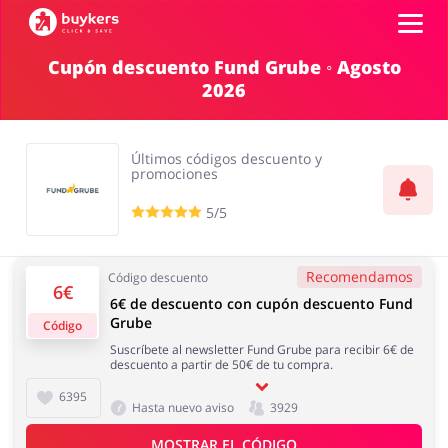
Cupón descuento Fund Grube ◦ Agosto
2026
Categorías
Top100
Últimos códigos descuento y
promociones
Tiendas
5/5
Mascotas
Servicios
Iniciar sesión
Recomendamos
Código descuento
6€
6€ de descuento con cupón descuento Fund
Grube
Regístrate
Código
Salud y Belleza
Electrónica y
Suscríbete al newsletter Fund Grube para recibir 6€ de
Electrodomésticos
descuento a partir de 50€ de tu compra.
6395
Hasta nuevo aviso
3929
MOSTRAR EL CÓDIGO