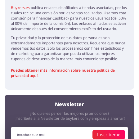
Frau
5 / 5
27.02.2020
Buykers.es
publica enlaces de afiliados a tiendas asociadas, por los
Venden los perfumes de alta calidad, los precios también son muy
cuales recibe una comisión por las ventas realizadas. Usamos esta
atractivos.
comisión para financiar Cashback para nuestros usuarios (del 50%
al 80% del importe de la comisión). Los enlaces afiliados se activan
únicamente después del consentimiento explícito del usuario.
Tu privacidad y la protección de tus datos personales son
extremadamente importantes para nosotros. Recuerda que nunca
vendemos tus datos. Solo los procesamos con fines estadísticos y
de marketing para garantizar que pueda utilizar los mejores
cupones de descuento de la manera más conveniente posible.
Puedes obtener más información sobre nuestra política de
privacidad aquí
.
Newsletter
¿No quieres perder las mejores promociones?
¡Inscríbete a la Newsletter de buykers.com y empieza a ahorrar!
Inscríbeme