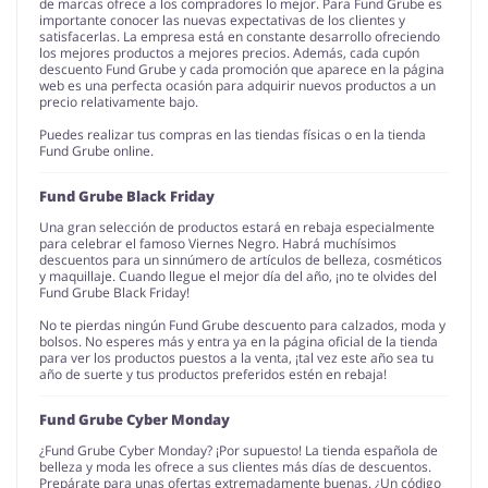
de marcas ofrece a los compradores lo mejor. Para Fund Grube es
importante conocer las nuevas expectativas de los clientes y
satisfacerlas. La empresa está en constante desarrollo ofreciendo
los mejores productos a mejores precios. Además, cada cupón
descuento Fund Grube y cada promoción que aparece en la página
web es una perfecta ocasión para adquirir nuevos productos a un
precio relativamente bajo.
Puedes realizar tus compras en las tiendas físicas o en la tienda
Fund Grube online.
Fund Grube Black Friday
Una gran selección de productos estará en rebaja especialmente
para celebrar el famoso Viernes Negro. Habrá muchísimos
descuentos para un sinnúmero de artículos de belleza, cosméticos
y maquillaje. Cuando llegue el mejor día del año, ¡no te olvides del
Fund Grube Black Friday!
No te pierdas ningún Fund Grube descuento para calzados, moda y
bolsos. No esperes más y entra ya en la página oficial de la tienda
para ver los productos puestos a la venta, ¡tal vez este año sea tu
año de suerte y tus productos preferidos estén en rebaja!
Fund Grube Cyber Monday
¿Fund Grube Cyber Monday? ¡Por supuesto! La tienda española de
belleza y moda les ofrece a sus clientes más días de descuentos.
Prepárate para unas ofertas extremadamente buenas. ¿Un código