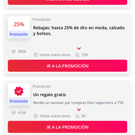
Regalos y Flores
Supermercado
Promoción
25%
Rebajas: hasta 25% de dto en moda, calzado
y bolsos.
Promoción
Hogar y Jardín
Deporte y Hobby
3836
Hasta nuevo aviso
338
IR A LA PROMOCIÓN
Moda
Megatiendas
Promoción
Un regalo gratis
Promoción
Recibe un neceser por compras Dior superiores a 75€.
4166
Hasta nuevo aviso
90
Niños
Turismo y Viajes
IR A LA PROMOCIÓN