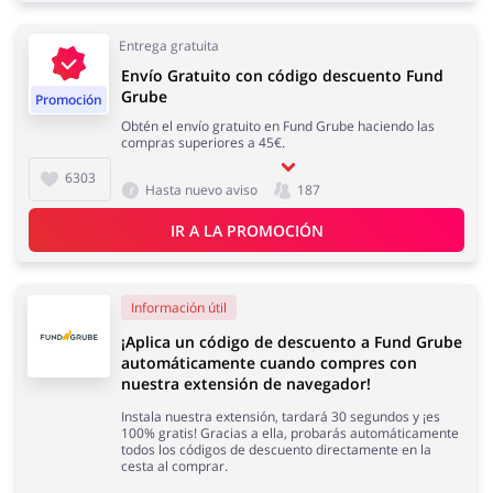
Entrega gratuita
Envío Gratuito con código descuento Fund
Joyería y Accesorios
Libros y Entretenimiento
Grube
Promoción
Obtén el envío gratuito en Fund Grube haciendo las
compras superiores a 45€.
6303
Hasta nuevo aviso
187
Lencería y Erótica
Motorización
IR A LA PROMOCIÓN
Información útil
¡Aplica un código de descuento a Fund Grube
Oficina
Calzado
automáticamente cuando compres con
nuestra extensión de navegador!
Instala nuestra extensión, tardará 30 segundos y ¡es
100% gratis! Gracias a ella, probarás automáticamente
todos los códigos de descuento directamente en la
cesta al comprar.