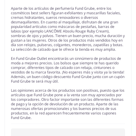
Aparte de los artículos de perfumería Fund Grube, entre los
cosméticos best sellers figuran exfoliantes y mascarillas faciales,
cremas hidratantes, sueros renovadores o diversos
desmaquillantes. En cuanto al maquillaje, disfrutan de una gran
popularidad artículos como máscaras de pestañas, barras de
labios (por ejemplo LANCÔME Absolu Rouge Ruby Cream),
sombras de ojos y polvos. Tienen un buen precio, mucha duración y
gustan a las mujeres. Otros de los productos más vendidos hoy en
día son relojes, pulseras, colgantes, monederos, zapatillas y botas.
La selección de calzado que te ofrece la tienda es muy amplia.
En Fund Grube Outlet encontrarás un sinnúmero de productos de
moda a mejores precios. Los bolsos que siempre te has querido
comprar, diferentes tipos de calzado con rebaja, cinturones o
vestidos de tu marca favorita. ¡No esperes más y visita ya la tienda!
Además, un buen código descuento Fund Grube junto con un cupón
Fund Grube te será muy útil.
Las opiniones acerca de los productos son positivas, puesto que los
artículos que Fund Grube pone a la venta son muy apreciados por
los compradores. Otro factor importante son las diferentes formas
de pago y la opción de devolución de un producto. Aparte de las
numerosas ofertas promocionales y los buenos precios de sus
productos, en la red aparecen frecuentemente varios cupones
Fund Grube.