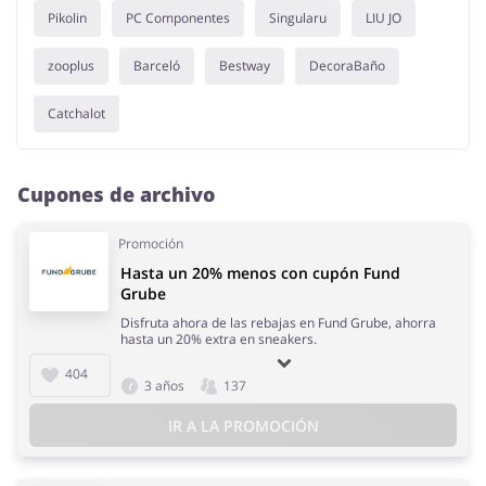
Pikolin
PC Componentes
Singularu
LIU JO
zooplus
Barceló
Bestway
DecoraBaño
Catchalot
Cupones de archivo
Promoción
Hasta un 20% menos con cupón Fund
Grube
Disfruta ahora de las rebajas en Fund Grube, ahorra
hasta un 20% extra en sneakers.
404
3 años
137
IR A LA PROMOCIÓN