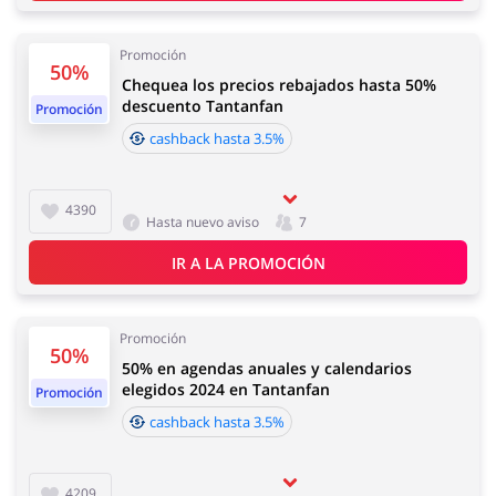
Promoción
50%
Joyería y Accesorios
Libros y Entretenimiento
Chequea los precios rebajados hasta 50%
descuento Tantanfan
Promoción
cashback hasta 3.5%
4390
Lencería y Erótica
Motorización
Hasta nuevo aviso
7
IR A LA PROMOCIÓN
Promoción
50%
Oficina
Calzado
50% en agendas anuales y calendarios
elegidos 2024 en Tantanfan
Promoción
cashback hasta 3.5%
4209