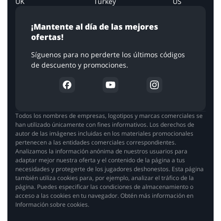
UK
Turkey
US
¡Mantente al día de las mejores
ofertas!
Síguenos para no perderte los últimos códigos
de descuento y promociones.
Todos los nombres de empresas, logotipos y marcas comerciales se
han utilizado únicamente con fines informativos. Los derechos de
autor de las imágenes incluidas en los materiales promocionales
pertenecen a las entidades comerciales correspondientes.
Analizamos la información anónima de nuestros usuarios para
adaptar mejor nuestra oferta y el contenido de la página a tus
necesidades y protegerte de los jugadores deshonestos. Esta página
también utiliza cookies para, por ejemplo, analizar el tráfico de la
página. Puedes especificar las condiciones de almacenamiento o
acceso a las cookies en tu navegador. Obtén más información en
Información sobre cookies.