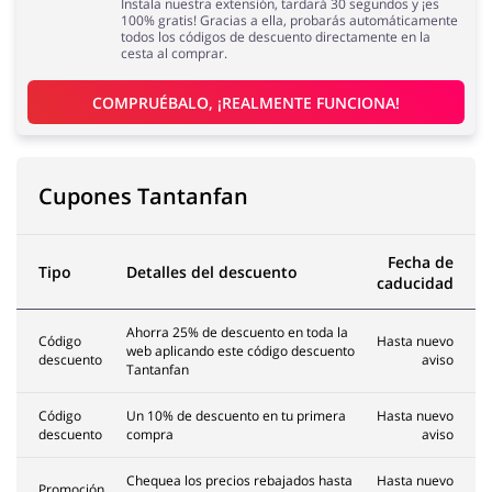
Instala nuestra extensión, tardará 30 segundos y ¡es
100% gratis! Gracias a ella, probarás automáticamente
todos los códigos de descuento directamente en la
cesta al comprar.
COMPRUÉBALO, ¡REALMENTE FUNCIONA!
Cupones Tantanfan
Fecha de
Tipo
Detalles del descuento
caducidad
Ahorra 25% de descuento en toda la
Código
Hasta nuevo
web aplicando este código descuento
descuento
aviso
Tantanfan
Código
Un 10% de descuento en tu primera
Hasta nuevo
descuento
compra
aviso
Chequea los precios rebajados hasta
Hasta nuevo
Promoción