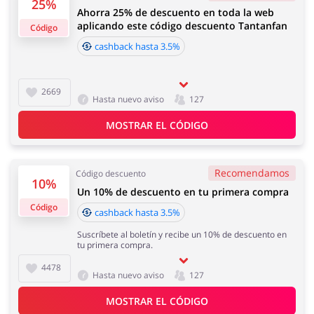
25%
Ahorra 25% de descuento en toda la web
Regalos y Flores
Supermercado
Vouchers 1,75%
aplicando este código descuento Tantanfan
Código
cashback hasta 3.5%
Informaciones importantes:
El cashback aparecerá en tu cuenta en un plazo de 2
horas a 4 días
2669
Hasta nuevo aviso
127
Hogar y Jardín
Deporte y Hobby
MOSTRAR EL CÓDIGO
Tiempo de aceptación del cashback:
Tiempo medio de aceptación de cashback en
Tantanfan es de 60 y 90 días.
Recomendamos
Código descuento
10%
Moda
Megatiendas
Un 10% de descuento en tu primera compra
Código
cashback hasta 3.5%
Suscríbete al boletín y recibe un 10% de descuento en
tu primera compra.
4478
Hasta nuevo aviso
127
Niños
Turismo y Viajes
MOSTRAR EL CÓDIGO