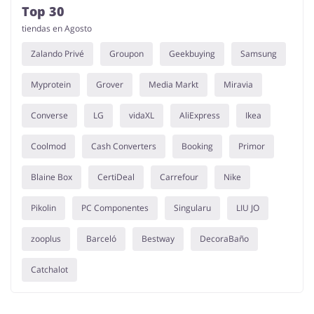
Top 30
tiendas en Agosto
Zalando Privé
Groupon
Geekbuying
Samsung
Myprotein
Grover
Media Markt
Miravia
Converse
LG
vidaXL
AliExpress
Ikea
Coolmod
Cash Converters
Booking
Primor
Blaine Box
CertiDeal
Carrefour
Nike
Pikolin
PC Componentes
Singularu
LIU JO
zooplus
Barceló
Bestway
DecoraBaño
Catchalot